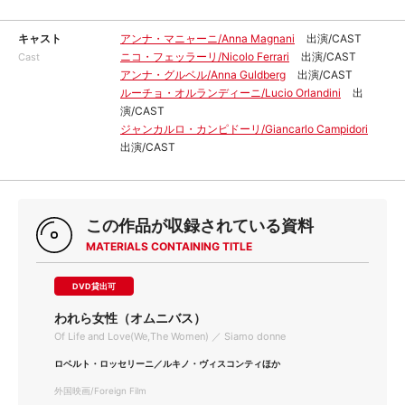
キャスト
アンナ・マニャーニ/Anna Magnani
出演/CAST
ニコ・フェッラーリ/Nicolo Ferrari
出演/CAST
Cast
アンナ・グルベル/Anna Guldberg
出演/CAST
ルーチョ・オルランディーニ/Lucio Orlandini
出
演/CAST
ジャンカルロ・カンピドーリ/Giancarlo Campidori
出演/CAST
この作品が収録されている資料
MATERIALS CONTAINING TITLE
DVD貸出可
われら女性（オムニバス）
Of Life and Love(We,The Women) ／ Siamo donne
ロベルト・ロッセリーニ／ルキノ・ヴィスコンティほか
外国映画/Foreign Film