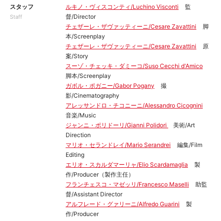
スタッフ
ルキノ・ヴィスコンティ/Luchino Visconti
監
督/Director
Staff
チェザーレ・ザヴァッティーニ/Cesare Zavattini
脚
本/Screenplay
チェザーレ・ザヴァッティーニ/Cesare Zavattini
原
案/Story
スーゾ・チェッキ・ダミーコ/Suso Cecchi d'Amico
脚本/Screenplay
ガボル・ポガニー/Gabor Pogany
撮
影/Cinematography
アレッサンドロ・チコニーニ/Alessandro Cicognini
音楽/Music
ジャンニ・ポリドーリ/Gianni Polidori
美術/Art
Direction
マリオ・セランドレイ/Mario Serandrei
編集/Film
Editing
エリオ・スカルダマーリャ/Elio Scardamaglia
製
作/Producer（製作主任）
フランチェスコ・マゼッリ/Francesco Maselli
助監
督/Assistant Director
アルフレード・グァリーニ/Alfredo Guarini
製
作/Producer