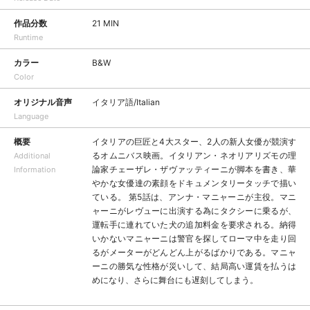
作品分数
21 MIN
Runtime
カラー
B&W
Color
オリジナル音声
イタリア語/Italian
Language
概要
イタリアの巨匠と4大スター、2人の新人女優が競演す
るオムニバス映画。イタリアン・ネオリアリズモの理
Additional
論家チェーザレ・ザヴァッティーニが脚本を書き、華
Information
やかな女優達の素顔をドキュメンタリータッチで描い
ている。 第5話は、アンナ・マニャーニが主役。マニ
ャーニがレヴューに出演する為にタクシーに乗るが、
運転手に連れていた犬の追加料金を要求される。納得
いかないマニャーニは警官を探してローマ中を走り回
るがメーターがどんどん上がるばかりである。マニャ
ーニの勝気な性格が災いして、結局高い運賃を払うは
めになり、さらに舞台にも遅刻してしまう。