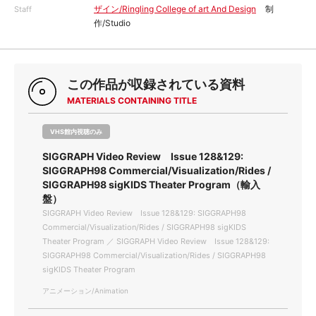
ザイン/Ringling College of art And Design
制
Staff
作/Studio
この作品が収録されている資料
MATERIALS CONTAINING TITLE
VHS館内視聴のみ
SIGGRAPH Video Review Issue 128&129:
SIGGRAPH98 Commercial/Visualization/Rides /
SIGGRAPH98 sigKIDS Theater Program（輸入
盤）
SIGGRAPH Video Review Issue 128&129: SIGGRAPH98
Commercial/Visualization/Rides / SIGGRAPH98 sigKIDS
Theater Program ／ SIGGRAPH Video Review Issue 128&129:
SIGGRAPH98 Commercial/Visualization/Rides / SIGGRAPH98
sigKIDS Theater Program
アニメーション/Animation