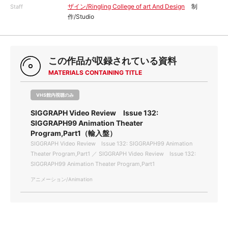
ザイン/Ringling College of art And Design
制
Staff
作/Studio
この作品が収録されている資料
MATERIALS CONTAINING TITLE
VHS館内視聴のみ
SIGGRAPH Video Review Issue 132:
SIGGRAPH99 Animation Theater
Program,Part1（輸入盤）
SIGGRAPH Video Review Issue 132: SIGGRAPH99 Animation
Theater Program,Part1 ／ SIGGRAPH Video Review Issue 132:
SIGGRAPH99 Animation Theater Program,Part1
アニメーション/Animation