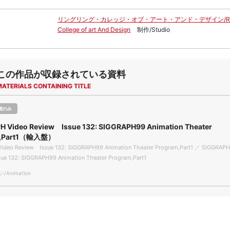
リングリング・カレッジ・オブ・アート・アンド・デザイン/Ring
College of art And Design
制作/Studio
この作品が収録されている資料
MATERIALS CONTAINING TITLE
聴のみ
H Video Review Issue 132: SIGGRAPH99 Animation Theater
m,Part1（輸入盤）
ideo Review Issue 132: SIGGRAPH99 Animation Theater Program,Part1 ／ SIGGRAPH
ue 132: SIGGRAPH99 Animation Theater Program,Part1
Animation