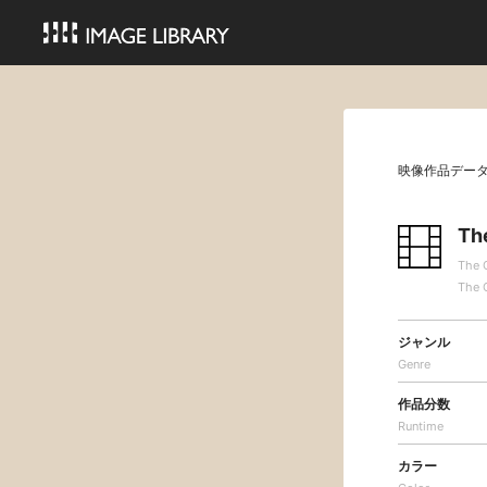
映像作品デー
Th
The 
The 
ジャンル
Genre
作品分数
Runtime
カラー