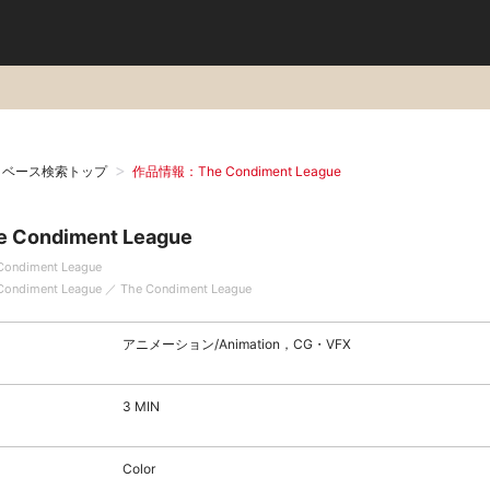
タベース検索トップ
作品情報：The Condiment League
e Condiment League
Condiment League
Condiment League ／ The Condiment League
アニメーション/Animation，CG・VFX
3 MIN
Color