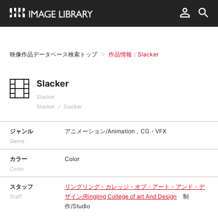
映像作品データベース検索トップ
作品情報：Slacker
Slacker
Slacker
Slacker ／ Slacker
ジャンル
アニメーション/Animation，CG・VFX
Genre
カラー
Color
Color
スタッフ
リングリング・カレッジ・オブ・アート・アンド・デ
ザイン/Ringling College of art And Design
制
Staff
作/Studio