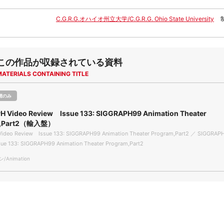
C.G.R.G.オハイオ州立大学/C.G.R.G. Ohio State University
この作品が収録されている資料
MATERIALS CONTAINING TITLE
聴のみ
H Video Review Issue 133: SIGGRAPH99 Animation Theater
m,Part2（輸入盤）
ideo Review Issue 133: SIGGRAPH99 Animation Theater Program,Part2 ／ SIGGRAPH
ue 133: SIGGRAPH99 Animation Theater Program,Part2
Animation