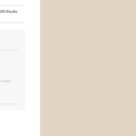
制作/Studio
 Video