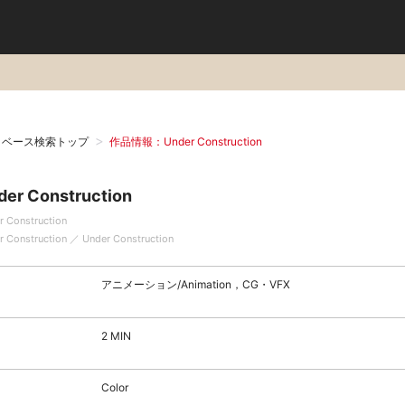
タベース検索トップ
作品情報：Under Construction
der Construction
r Construction
r Construction ／ Under Construction
アニメーション/Animation，CG・VFX
2 MIN
Color