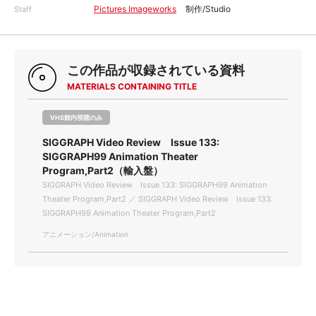
Pictures Imageworks
制作/Studio
Staff
この作品が収録されている資料
MATERIALS CONTAINING TITLE
VHS館内視聴のみ
SIGGRAPH Video Review Issue 133:
SIGGRAPH99 Animation Theater
Program,Part2（輸入盤）
SIGGRAPH Video Review Issue 133: SIGGRAPH99 Animation
Theater Program,Part2 ／ SIGGRAPH Video Review Issue 133:
SIGGRAPH99 Animation Theater Program,Part2
アニメーション/Animation