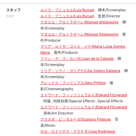
スタッフ
ルイス・ブニュエル/Luis Bunuel
脚本/Screenplay
ルイス・ブニュエル/Luis Bunuel
監督/Director
Staff
マヌエル・アルトラギーレ/Manuel Altolaguirre
脚
本/Screenplay
マヌエル・アルトラギーレ/Manuel Altolaguirre
製
作/Producer
マリア・ルイサ・ゴメス・メナ/Maria Luisa Gomez
Mena
製作/Producer
ファン・デ・ラ・カバダ/Juan de la Cabada
脚
本/Screenplay
リリア・ソラノ・ガリアナ/Lilia Solano Galeana
脚
本/Screenplay
アレックス・フィリップス/Alex Phillips
撮
影/Cinematography
エドワード・フィッツジェラルド/Edward Fitzgerald
特撮 , 特殊効果/Special Effects , Special Effects
エドワード・フィッツジェラルド/Edward Fitzgerald
美術/Art Direction
グスタボ・ピッタルーガ/Gustavo Pitaluga
音
楽/Music
ホセ・ロドリゲス・グラナダ/Jsoe Rodriguez