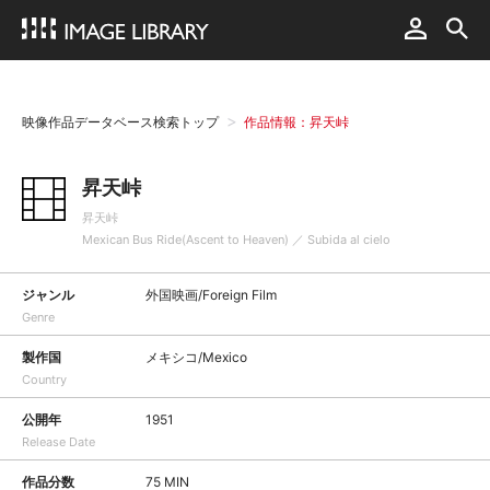
映像作品データベース検索トップ
作品情報：昇天峠
昇天峠
昇天峠
Mexican Bus Ride(Ascent to Heaven) ／ Subida al cielo
ジャンル
外国映画/Foreign Film
Genre
製作国
メキシコ/Mexico
Country
公開年
1951
Release Date
作品分数
75 MIN