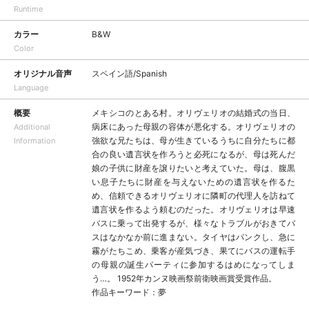
Runtime
カラー
B&W
Color
オリジナル音声
スペイン語/Spanish
Language
概要
メキシコのとある村。オリヴェリオの結婚式の当日、
病床にあった母親の容体が悪化する。オリヴェリオの
Additional
強欲な兄たちは、母が生きているうちに自分たちに都
Information
合の良い遺言状を作ろうと必死になるが、母は死んだ
娘の子供に財産を譲りたいと考えていた。母は、腹黒
い息子たちに財産を与えないための遺言状を作るた
め、信頼できるオリヴェリオに隣町の代理人を訪ねて
遺言状を作るよう頼むのだった。オリヴェリオは早速
バスに乗って出発するが、様々なトラブルがおきてバ
スはなかなか前に進まない。タイヤはパンクし、急に
霧がたちこめ、乗客が産気づき、果てにバスの運転手
の母親の誕生パーティに参加するはめになってしま
う…。 1952年カンヌ映画祭前衛映画賞受賞作品。
作品キーワード：夢