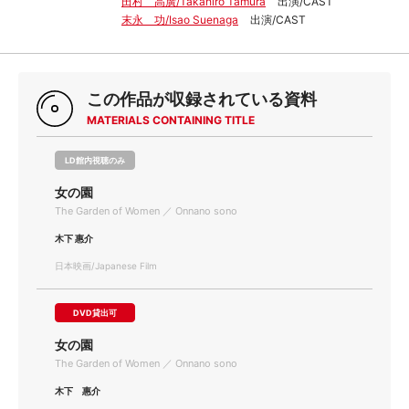
田村 高廣/Takahiro Tamura
出演/CAST
末永 功/Isao Suenaga
出演/CAST
この作品が収録されている資料
MATERIALS CONTAINING TITLE
LD館内視聴のみ
女の園
The Garden of Women ／ Onnano sono
木下 惠介
日本映画/Japanese Film
DVD貸出可
女の園
The Garden of Women ／ Onnano sono
木下 惠介