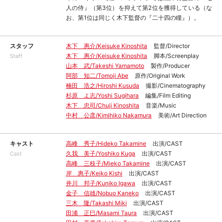
人の侍』（第3位）を抑えて第2位を獲得している（な
お、第1位は同じく木下監督の『二十四の瞳』）。
スタッフ
木下 惠介/Keisuke Kinoshita
監督/Director
木下 惠介/Keisuke Kinoshita
脚本/Screenplay
Staff
山本 武/Takeshi Yamamoto
製作/Producer
阿部 知二/Tomoji Abe
原作/Original Work
楠田 浩之/Hiroshi Kusuda
撮影/Cinematography
杉原 よ志/Yoshi Sugihara
編集/Film Editing
木下 忠司/Chuji Kinoshita
音楽/Music
中村 公彦/Kimihiko Nakamura
美術/Art Direction
キャスト
高峰 秀子/Hideko Takamine
出演/CAST
久我 美子/Yoshiko Kuga
出演/CAST
Cast
高峰 三枝子/Mieko Takamine
出演/CAST
岸 惠子/Keiko Kishi
出演/CAST
井川 邦子/Kuniko Igawa
出演/CAST
金子 信雄/Nobuo Kaneko
出演/CAST
三木 隆/Takashi Miki
出演/CAST
田浦 正巳/Masami Taura
出演/CAST