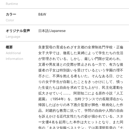
Runtime
カラー
B&W
Color
オリジナル音声
日本語/Japanese
Language
概要
良妻賢母の育成をめざす京都の全寮制名門学校・正倫
女子大学では、徹底した束縛によって学生たちの生活
Additional
が管理されている。しかし、厳しい門限が定められ、
Information
文通や男友達との交際が禁止される一方で、有力な後
援者の子女は特別扱いを受けているという学園の理不
尽さに、不満を抱える者もいた。そんなある日、ひと
りの女子学生が自殺したことをきっかけにして、憤っ
た生徒たちは自由を求めて立ち上がり、民主化運動を
拡大させていく……。 阿部知二による原作小説『人工
庭園』（1954年）を、当時フランスでの長期滞在から
帰国したばかりの木下惠介監督が脚色・映画化した作
品。封建的な教育に抗って、学問の自由や人間の自由
を訴えかける近代女性たちの姿が描かれている。スタ
ー女優4名を起用した本作は大ヒットとなり、また同
年の「キネマ旬報ベストテン」では黒澤明監督の『七