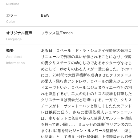
Runtime
カラー
B&W
Color
オリジナル音声
フランス語/French
Language
概要
ある日、ロベール・ド・ラ・シュネイ侯爵家の領地コ
リニエールで狩猟の集いが催されることになり、侯爵
Additional
の妻クリスチーヌの幼なじみであるオクターヴをはじ
Information
めとして、ゆかりのある人々が一堂に会した。その中
には、23時間で大西洋横断を成功させたクリスチーヌ
の愛人・飛行家アンドレや、ロベールの愛人ジュヌヴ
ィエーヴもいた。ロベールはジュヌヴィエーヴとの別
れを決意するが、二人の別れのキスの現場を目撃した
クリスチーヌは密会だと勘違いする。一方で、クリス
チーヌがド・サン＝トーバンと親しくしたためアンド
レは嫉妬に狂う。さらに密猟監視人シュマシェール
は、妻リゼットに色目を使った使用人マルソーを猟銃
を持って追い回し…。 ミュッセの戯曲｢マリアンヌの気
まぐれ｣に想を得たジャン・ルノワール監督が、「楽し
い悲劇」として描き上げた群像劇。上流階級から召使