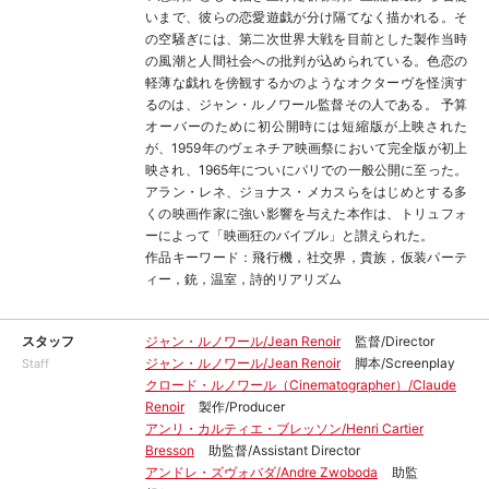
いまで、彼らの恋愛遊戯が分け隔てなく描かれる。そ
の空騒ぎには、第二次世界大戦を目前とした製作当時
の風潮と人間社会への批判が込められている。色恋の
軽薄な戯れを傍観するかのようなオクターヴを怪演す
るのは、ジャン・ルノワール監督その人である。 予算
オーバーのために初公開時には短縮版が上映された
が、1959年のヴェネチア映画祭において完全版が初上
映され、1965年についにパリでの一般公開に至った。
アラン・レネ、ジョナス・メカスらをはじめとする多
くの映画作家に強い影響を与えた本作は、トリュフォ
ーによって「映画狂のバイブル」と讃えられた。
作品キーワード：飛行機，社交界，貴族，仮装パーテ
ィー，銃，温室，詩的リアリズム
スタッフ
ジャン・ルノワール/Jean Renoir
監督/Director
ジャン・ルノワール/Jean Renoir
脚本/Screenplay
Staff
クロード・ルノワール（Cinematographer）/Claude
Renoir
製作/Producer
アンリ・カルティエ・ブレッソン/Henri Cartier
Bresson
助監督/Assistant Director
アンドレ・ズヴォバダ/Andre Zwoboda
助監