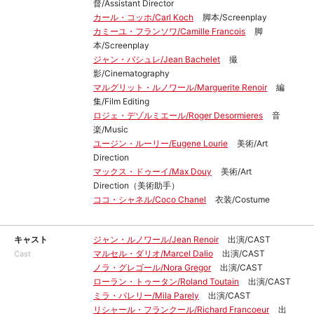
督/Assistant Director
カール・コッホ/Carl Koch
脚本/Screenplay
カミーユ・フランソワ/Camille Francois
脚
本/Screenplay
ジャン・バシュレ/Jean Bachelet
撮
影/Cinematography
マルグリット・ルノワール/Marguerite Renoir
編
集/Film Editing
ロジェ・デゾルミエール/Roger Desormieres
音
楽/Music
ユージン・ルーリー/Eugene Lourie
美術/Art
Direction
マックス・ドゥーイ/Max Douy
美術/Art
Direction（美術助手）
ココ・シャネル/Coco Chanel
衣装/Costume
キャスト
ジャン・ルノワール/Jean Renoir
出演/CAST
マルセル・ダリオ/Marcel Dalio
出演/CAST
Cast
ノラ・グレゴール/Nora Gregor
出演/CAST
ローラン・トゥータン/Roland Toutain
出演/CAST
ミラ・パレリー/Mila Parely
出演/CAST
リシャール・フランクール/Richard Francoeur
出