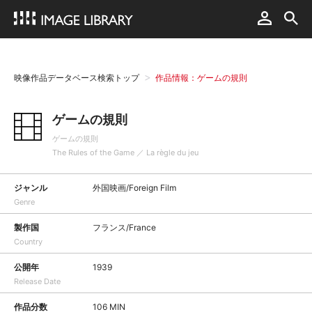
映像作品データベース検索トップ
作品情報：ゲームの規則
ゲームの規則
ゲームの規則
The Rules of the Game ／ La règle du jeu
ジャンル
外国映画/Foreign Film
Genre
製作国
フランス/France
Country
公開年
1939
Release Date
作品分数
106 MIN