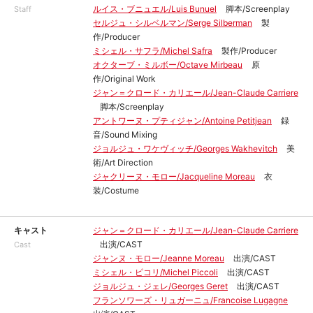
ルイス・ブニュエル/Luis Bunuel
脚本/Screenplay
Staff
セルジュ・シルベルマン/Serge Silberman
製
作/Producer
ミシェル・サフラ/Michel Safra
製作/Producer
オクターブ・ミルボー/Octave Mirbeau
原
作/Original Work
ジャン＝クロード・カリエール/Jean-Claude Carriere
脚本/Screenplay
アントワーヌ・プティジャン/Antoine Petitjean
録
音/Sound Mixing
ジョルジュ・ワケヴィッチ/Georges Wakhevitch
美
術/Art Direction
ジャクリーヌ・モロー/Jacqueline Moreau
衣
装/Costume
キャスト
ジャン＝クロード・カリエール/Jean-Claude Carriere
出演/CAST
Cast
ジャンヌ・モロー/Jeanne Moreau
出演/CAST
ミシェル・ピコリ/Michel Piccoli
出演/CAST
ジョルジュ・ジェレ/Georges Geret
出演/CAST
フランソワーズ・リュガーニュ/Francoise Lugagne