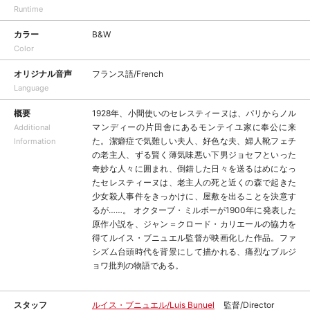
Runtime
カラー
B&W
Color
オリジナル音声
フランス語/French
Language
概要
1928年、小間使いのセレスティーヌは、パリからノル
マンディーの片田舎にあるモンテイユ家に奉公に来
Additional
た。潔癖症で気難しい夫人、好色な夫、婦人靴フェチ
Information
の老主人、ずる賢く薄気味悪い下男ジョセフといった
奇妙な人々に囲まれ、倒錯した日々を送るはめになっ
たセレスティーヌは、老主人の死と近くの森で起きた
少女殺人事件をきっかけに、屋敷を出ることを決意す
るが……。 オクターブ・ミルボーが1900年に発表した
原作小説を、ジャン＝クロード・カリエールの協力を
得てルイス・ブニュエル監督が映画化した作品。ファ
シズム台頭時代を背景にして描かれる、痛烈なブルジ
ョワ批判の物語である。
スタッフ
ルイス・ブニュエル/Luis Bunuel
監督/Director