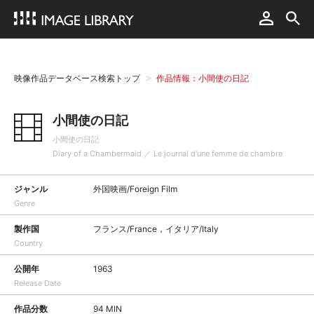
映像作品データベース検索トップ
作品情報：小間使の日記
小間使の日記
小間使の日記
Diary of a Chambermaid ／ Le journal d'une femme de chambre
ジャンル
外国映画/Foreign Film
Genre
製作国
フランス/France，イタリア/Italy
Country
公開年
1963
Release Date
作品分数
94 MIN