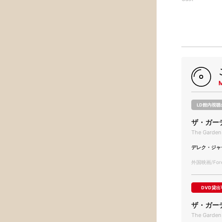
LD館内視聴
ザ・ガー
The Garden
デレク・ジャ
外国映画/Forei
DVD貸出
ザ・ガー
The Garden