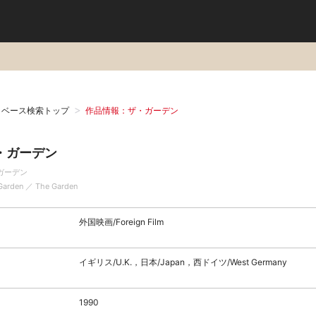
タベース検索トップ
作品情報：ザ・ガーデン
・ガーデン
ガーデン
Garden ／ The Garden
外国映画/Foreign Film
イギリス/U.K.，日本/Japan，西ドイツ/West Germany
1990