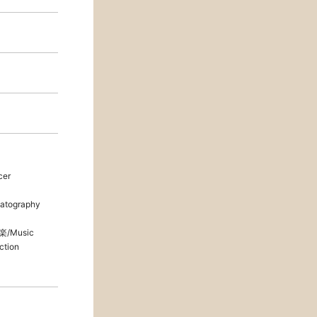
cer
atography
楽/Music
ction