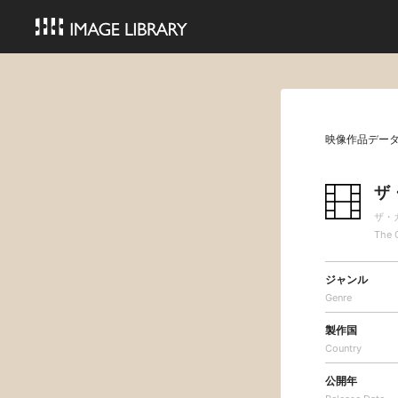
映像作品デー
ザ
ザ・
The 
ジャンル
Genre
製作国
Country
公開年