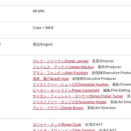
88 MIN
Color + B&W
声
英語/English
デレク・ジャーマン/Derek Jarman
監督/Director
ジェイムス・マッケイ/James Mackay
製作/Producer
アラン・フォンテン/Alan Fountain
総指揮/Executive Produ
浅井 隆/Takashi Asai
総指揮/Executive Producer
クリストファー・ヒューズ/Christopher Hughes
撮影/Cinem
ピーター・カートライト/Peter Cartwright
編集/Film Editing
サイモン・フィッシャー・ターナー/Simon Fisher-Turner
音
クリストファー・ホッブズ/Christopher Hobbs
美術/Art Dire
デレク・ブラウン/Derek Brown
美術/Art Direction
ロジャー・クック/Roger Cook
出演/CAST
ティルダ・スウィントン/Tilda Swinton
出演/CAST