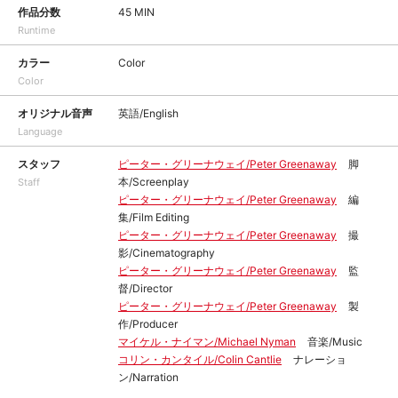
作品分数
45 MIN
Runtime
カラー
Color
Color
オリジナル音声
英語/English
Language
スタッフ
ピーター・グリーナウェイ/Peter Greenaway
脚
本/Screenplay
Staff
ピーター・グリーナウェイ/Peter Greenaway
編
集/Film Editing
ピーター・グリーナウェイ/Peter Greenaway
撮
影/Cinematography
ピーター・グリーナウェイ/Peter Greenaway
監
督/Director
ピーター・グリーナウェイ/Peter Greenaway
製
作/Producer
マイケル・ナイマン/Michael Nyman
音楽/Music
コリン・カンタイル/Colin Cantlie
ナレーショ
ン/Narration