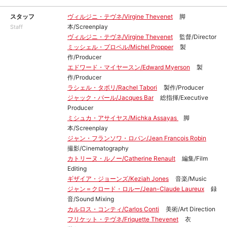
スタッフ
ヴィルジニ・テヴネ/Virgine Thevenet
脚
本/Screenplay
Staff
ヴィルジニ・テヴネ/Virgine Thevenet
監督/Director
ミッシェル・プロペル/Michel Propper
製
作/Producer
エドワード・マイヤースン/Edward Myerson
製
作/Producer
ラシェル・タボリ/Rachel Tabori
製作/Producer
ジャック・バール/Jacques Bar
総指揮/Executive
Producer
ミシュカ・アサイヤス/Michka Assayas
脚
本/Screenplay
ジャン・フランソワ・ロバン/Jean Francois Robin
撮影/Cinematography
カトリーヌ・ルノー/Catherine Renault
編集/Film
Editing
ギザイア・ジョーンズ/Keziah Jones
音楽/Music
ジャン＝クロード・ロルー/Jean-Claude Laureux
録
音/Sound Mixing
カルロス・コンティ/Carlos Conti
美術/Art Direction
フリケット・テヴネ/Friquette Thevenet
衣