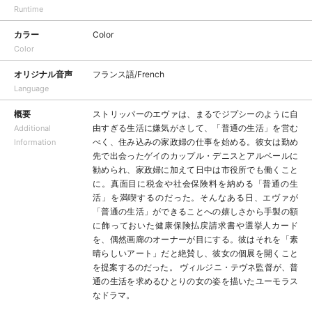
Runtime
カラー
Color
Color
オリジナル音声
フランス語/French
Language
概要
ストリッパーのエヴァは、まるでジプシーのように自
由すぎる生活に嫌気がさして、「普通の生活」を営む
Additional
べく、住み込みの家政婦の仕事を始める。彼女は勤め
Information
先で出会ったゲイのカップル・デニスとアルベールに
勧められ、家政婦に加えて日中は市役所でも働くこと
に。真面目に税金や社会保険料を納める「普通の生
活」を満喫するのだった。そんなある日、エヴァが
「普通の生活」ができることへの嬉しさから手製の額
に飾っておいた健康保険払戻請求書や選挙人カード
を、偶然画廊のオーナーが目にする。彼はそれを「素
晴らしいアート」だと絶賛し、彼女の個展を開くこと
を提案するのだった。 ヴィルジニ・テヴネ監督が、普
通の生活を求めるひとりの女の姿を描いたユーモラス
なドラマ。