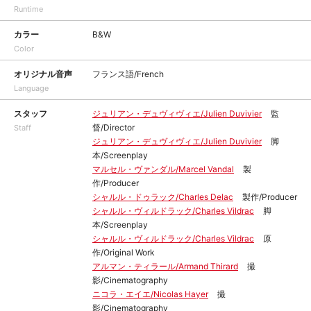
Runtime
カラー
B&W
Color
オリジナル音声
フランス語/French
Language
スタッフ
ジュリアン・デュヴィヴィエ/Julien Duvivier
監
督/Director
Staff
ジュリアン・デュヴィヴィエ/Julien Duvivier
脚
本/Screenplay
マルセル・ヴァンダル/Marcel Vandal
製
作/Producer
シャルル・ドゥラック/Charles Delac
製作/Producer
シャルル・ヴィルドラック/Charles Vildrac
脚
本/Screenplay
シャルル・ヴィルドラック/Charles Vildrac
原
作/Original Work
アルマン・ティラール/Armand Thirard
撮
影/Cinematography
ニコラ・エイエ/Nicolas Hayer
撮
影/Cinematography