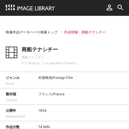
映像作品データベース検索トップ
作品情報：商船テナシチー
商船テナシチー
商船テナシチー
S.S.Tenacity ／ Le paquebot Tenacity
ジャンル
外国映画/Foreign Film
Genre
製作国
フランス/France
Country
公開年
1934
Release Date
作品分数
74 MIN