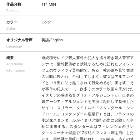
作品分数
114 MIN
Runtime
カラー
Color
Color
オリジナル音声
英語/English
Language
概要
連続猟奇レイプ殺人事件の犯人を追う若き婦人警官ア
ンナは、情報提供者と接触するために訪れたフィレン
Additional
ツェのウフィツィ美術館で、ある一枚の絵を見て突然
Information
の目眩に襲われ、卒倒してしまう。彼女はアルフレイ
ドという男に助け起こされて目覚めるが、実は彼こそ
が事件の犯人で……。 数多くのホラー映画を手がけた
イタリアの映画監督ダリオ・アルジェントが、自身の
娘アーシア・アルジェントを主演に起用して制作した
サイコ・スリラー。タイトルの「スタンダール・シン
ドローム」（スタンダール症候群）とは、フランスの
小説家スタンダールがイタリア旅行の際に経験した事
柄に由来する。スタンダールはフィレンツェのサン
タ・クローチェ聖堂で17世紀のフレスコ画を目にした
とき、突然謎の目眩に襲われた。その後も、多くの外