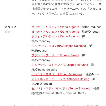
国人観光客に彼と同様の症状が見られたことから、精
神科医グラツィエラ・マゲリーニがこれを「スタンダ
ール・シンドローム」と命名したという。
スタッフ
ダリオ・アルジェント/Dario Argento
製作/Producer
ダリオ・アルジェント/Dario Argento
監督/Director
Staff
ダリオ・アルジェント/Dario Argento
脚
本/Screenplay
ジュゼッペ・コロンボ/Giuseppe Colombo
製
作/Producer
フランコ・フェリーニ/Franco Ferrini
脚
本/Screenplay
ジュゼッペ・ロトゥンノ/Giuseppe Rotunno
撮
影/Cinematography
エンニオ・モリコーネ/Ennio Morricone
音楽/Music
アントネッロ・ゲーリング/Antonello Geleng
美
術/Art Direction
セルジオ・スティバレッティ/Sergio Stivaletti
特撮 ,
特殊効果/Special Effects , Special Effects