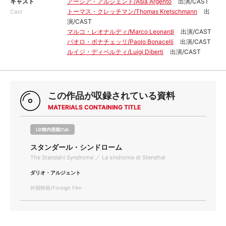
キャスト
アーシア・アルジェント/Asia Argento
出演/CAST
トーマス・クレッチマン/Thomas Kretschmann
出
Cast
演/CAST
マルコ・レオナルディ/Marco Leonardi
出演/CAST
パオロ・ボナチェッリ/Paolo Bonacelli
出演/CAST
ルイジ・ディベルティ/Luigi Diberti
出演/CAST
この作品が収録されている資料
MATERIALS CONTAINING TITLE
LD館内視聴のみ
スタンダール・シンドローム
The Standahl Syndrome ／ La sindrome di Stendhal
ダリオ・アルジェント
外国映画/Foreign Film