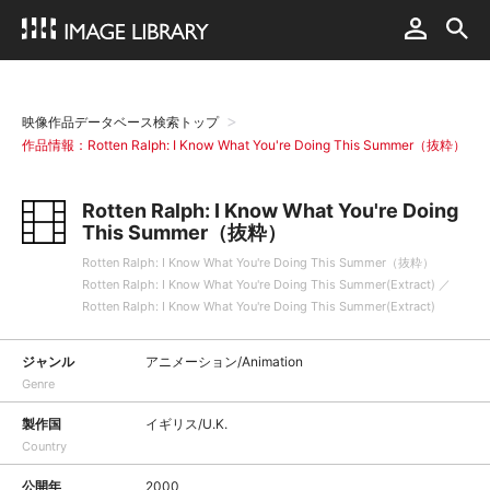
映像作品データベース検索トップ
作品情報：Rotten Ralph: I Know What You're Doing This Summer（抜粋）
Rotten Ralph: I Know What You're Doing
This Summer（抜粋）
Rotten Ralph: I Know What You're Doing This Summer（抜粋）
Rotten Ralph: I Know What You're Doing This Summer(Extract) ／
Rotten Ralph: I Know What You're Doing This Summer(Extract)
ジャンル
アニメーション/Animation
Genre
製作国
イギリス/U.K.
Country
公開年
2000