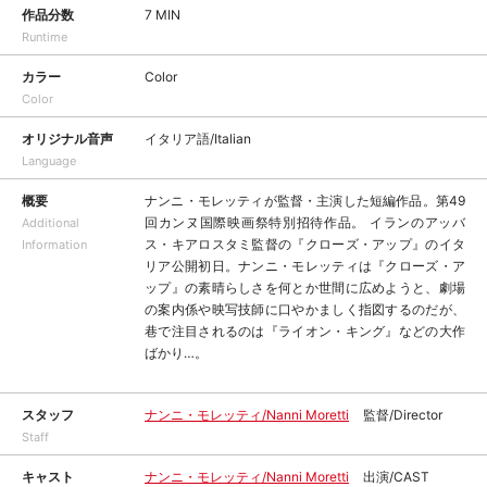
作品分数
7 MIN
Runtime
カラー
Color
Color
オリジナル音声
イタリア語/Italian
Language
概要
ナンニ・モレッティが監督・主演した短編作品。第49
回カンヌ国際映画祭特別招待作品。 イランのアッバ
Additional
ス・キアロスタミ監督の『クローズ・アップ』のイタ
Information
リア公開初日。ナンニ・モレッティは『クローズ・ア
ップ』の素晴らしさを何とか世間に広めようと、劇場
の案内係や映写技師に口やかましく指図するのだが、
巷で注目されるのは『ライオン・キング』などの大作
ばかり…。
スタッフ
ナンニ・モレッティ/Nanni Moretti
監督/Director
Staff
キャスト
ナンニ・モレッティ/Nanni Moretti
出演/CAST