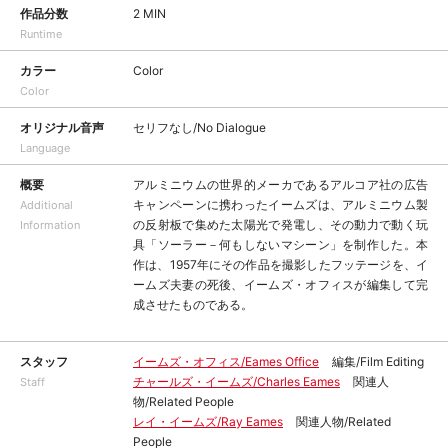
作品分数
2 MIN
Runtime
カラー
Color
Color
オリジナル音声
セリフなし/No Dialogue
Language
概要
アルミニウムの世界的メーカであるアルコア社の広告
キャンペーンに携わったイームズは、アルミニウム製
Additional
の反射板で集めた太陽光で発電し、その動力で動く玩
Information
具「ソーラー－何もしないマシーン」を制作した。本
作は、1957年にその作品を撮影したフッテージを、イ
ームズ夫妻の死後、イームズ・オフィスが編集して完
成させたものである。
スタッフ
イームズ・オフィス/Eames Office
編集/Film Editing
チャールズ・イームズ/Charles Eames
関連人
Staff
物/Related People
レイ・イームズ/Ray Eames
関連人物/Related
People