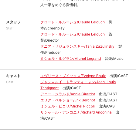
人一家をめぐる愛憎劇。
スタッフ
クロード・ルルーシュ/Claude Lelouch
脚
本/Screenplay
Staff
クロード・ルルーシュ/Claude Lelouch
監
督/Director
タニア・ザジュランスキー/Tania Zazulinsky
製
作/Producer
ミシェル・ルグラン/Michel Legrand
音楽/Music
キャスト
エヴリーヌ・ブイックス/Evelyne Bouix
出演/CAST
ジャン＝ルイ・トランティニャン/Jean-Louis
Cast
Trintignant
出演/CAST
アニー・ジラルド/Annie Girardot
出演/CAST
エリク・ベルショー/Erik Berchot
出演/CAST
ミシェル・ピコリ/Michel Piccoli
出演/CAST
リシャール・アンコニナ/Richard Anconina
出
演/CAST