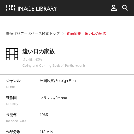
映像作品データベース検索トップ
作品情報：遠い日の家族
遠い日の家族
遠い日の家族
Going and Coming Back ／ Partir, revenir
ジャンル
外国映画/Foreign Film
Genre
製作国
フランス/France
Country
公開年
1985
Release Date
作品分数
118 MIN