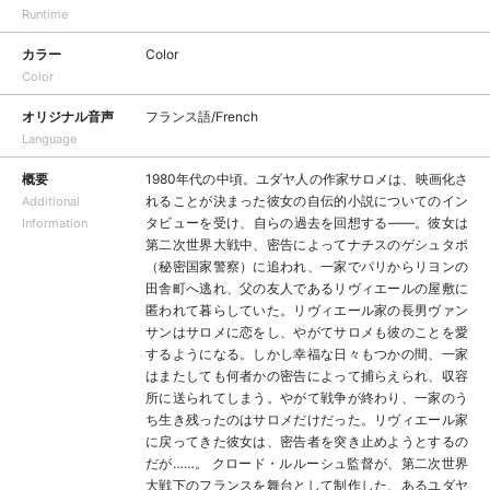
Runtime
カラー
Color
Color
オリジナル音声
フランス語/French
Language
概要
1980年代の中頃。ユダヤ人の作家サロメは、映画化さ
れることが決まった彼女の自伝的小説についてのイン
Additional
タビューを受け、自らの過去を回想する——。彼女は
Information
第二次世界大戦中、密告によってナチスのゲシュタポ
（秘密国家警察）に追われ、一家でパリからリヨンの
田舎町へ逃れ、父の友人であるリヴィエールの屋敷に
匿われて暮らしていた。リヴィエール家の長男ヴァン
サンはサロメに恋をし、やがてサロメも彼のことを愛
するようになる。しかし幸福な日々もつかの間、一家
はまたしても何者かの密告によって捕らえられ、収容
所に送られてしまう。やがて戦争が終わり、一家のう
ち生き残ったのはサロメだけだった。リヴィエール家
に戻ってきた彼女は、密告者を突き止めようとするの
だが……。 クロード・ルルーシュ監督が、第二次世界
大戦下のフランスを舞台として制作した、あるユダヤ