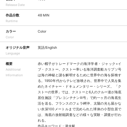
Release Date
作品分数
48 MIN
Runtime
カラー
Color
Color
オリジナル音声
英語/English
Language
概要
赤い帽子がトレードマークの海洋学者・ジャック=イ
ブ・クストー。クストー率いる海洋調査船カリプソ号
Additional
は海の神秘と謎を解明するために世界中の海を探検す
Information
る。1950年代からテレビ放映され、世界中で人気を集
めたネイチャー・ドキュメンタリー・シリーズ。 「ク
ストーの世界」では、クストーと6人のクルー達が海底
居住施設「プレコンチナンⅢ号」で約一ヶ月の海底生
活を送る。フランスのフェラ岬沖、太陽の光も届かな
い水深100メートルまで沈められた球体の小型住居で
は、海底の放射能調査などの様々な実験・調査が行わ
れる。
作品キーワード：潜水艇