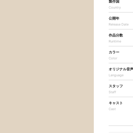
製作国
Country
公開年
Release Date
作品分数
Runtime
カラー
Color
オリジナル音
Language
スタッフ
Staff
キャスト
Cast