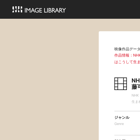
映像作品デー
作品情報：N
はこうして生
N
藤
NH
生ま
ジャンル
Genre