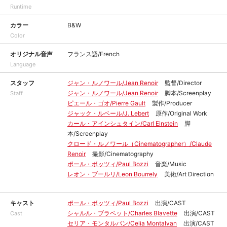
Runtime
カラー
B&W
Color
オリジナル音声
フランス語/French
Language
スタッフ
ジャン・ルノワール/Jean Renoir
監督/Director
ジャン・ルノワール/Jean Renoir
脚本/Screenplay
Staff
ピエール・ゴオ/Pierre Gault
製作/Producer
ジャック・ルベール/J. Lebert
原作/Original Work
カール・アインシュタイン/Carl Einstein
脚
本/Screenplay
クロード・ルノワール（Cinematographer）/Claude
Renoir
撮影/Cinematography
ポール・ボッツィ/Paul Bozzi
音楽/Music
レオン・ブールリ/Leon Bourrely
美術/Art Direction
キャスト
ポール・ボッツィ/Paul Bozzi
出演/CAST
シャルル・ブラベット/Charles Blavette
出演/CAST
Cast
セリア・モンタルバン/Celia Montalvan
出演/CAST