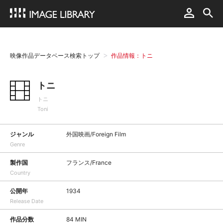
映像作品データベース検索トップ
作品情報：トニ
トニ
トニ
Toni
ジャンル
外国映画/Foreign Film
Genre
製作国
フランス/France
Country
公開年
1934
Release Date
作品分数
84 MIN