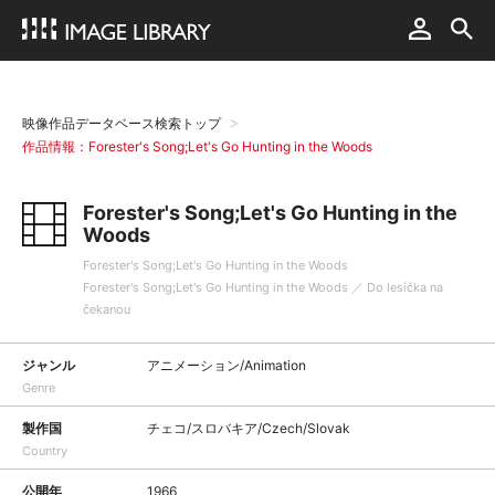
映像作品データベース検索トップ
作品情報：Forester's Song;Let's Go Hunting in the Woods
Forester's Song;Let's Go Hunting in the
Woods
Forester's Song;Let's Go Hunting in the Woods
Forester's Song;Let's Go Hunting in the Woods ／ Do lesíčka na
čekanou
ジャンル
アニメーション/Animation
Genre
製作国
チェコ/スロバキア/Czech/Slovak
Country
公開年
1966