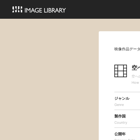
映像作品デー
空
空へ
How M
ジャンル
Genre
製作国
Country
公開年