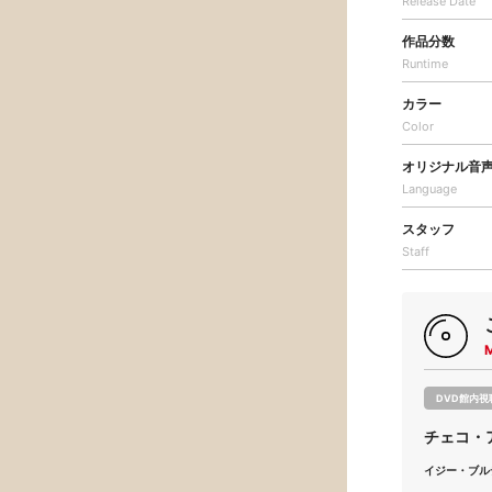
Release Date
作品分数
Runtime
カラー
Color
オリジナル音
Language
スタッフ
Staff
DVD館内視
チェコ・
イジー・ブル