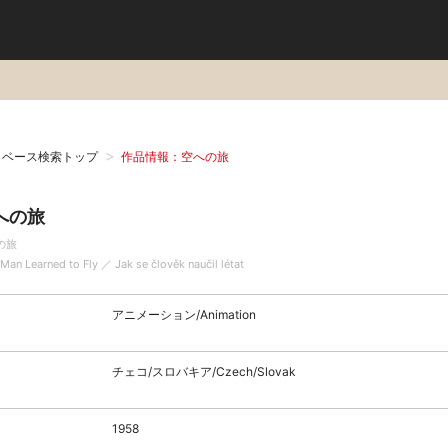
タベース検索トップ
作品情報：空への旅
への旅
の旅
an Learned to Fly ／ Jak se člověk naučil létat
アニメーション/Animation
チェコ/スロバキア/Czech/Slovak
1958