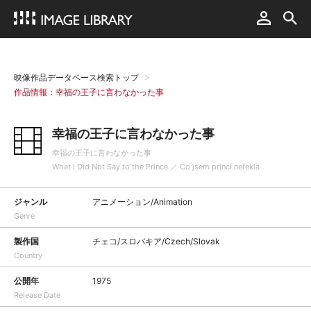
映像作品データベース検索トップ
作品情報：幸福の王子に言わなかった事
幸福の王子に言わなかった事
幸福の王子に言わなかった事
What I Did Not Say to the Prince ／ Co jsem princi neřekla
ジャンル
アニメーション/Animation
Genre
製作国
チェコ/スロバキア/Czech/Slovak
Country
公開年
1975
Release Date