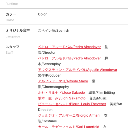
Runtime
カラー
Color
Color
オリジナル音声
スペイン語/Spanish
Language
スタッフ
ペドロ・アルモドバル/Pedro Almodovar
監
督/Director
Staff
ペドロ・アルモドバル/Pedro Almodovar
脚
本/Screenplay
アウグスティン・アルモドバル/Agustin Almodovar
製作/Producer
アルフレド・マヨ/Alfredo Mayo
撮
影/Cinematography
ホセ・サルセド/Jose Salcedo
編集/Film Editing
坂本 龍一/Ryuichi Sakamoto
音楽/Music
ピエール・セベント/Pierre-Louis Thevenet
美術/Art
Direction
ジョルジオ・アルマーニ/Giorgio Armani
衣
装/Costume
カール・ラガーフェルド/Karl Lagerfeld
衣