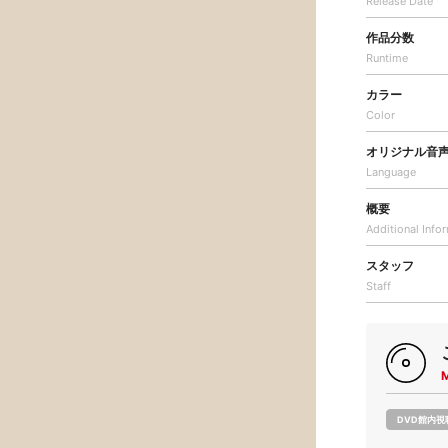
Release Date
作品分数
Runtime
カラー
Color
オリジナル音
Language
概要
Additional
Info
スタッフ
Staff
DVD館内視