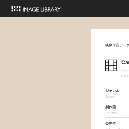
映像作品デー
Ca
Caro
Caro
ジャンル
Genre
製作国
Country
公開年