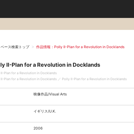
タベース検索トップ
作品情報：Polly II-Plan for a Revolution in Docklands
ly II-Plan for a Revolution in Docklands
 II-Plan for a Revolution in Docklands
 II-Plan for a Revolution in Docklands ／ Polly II-Plan for a Revolution in Docklands
映像作品/Visual Arts
イギリス/U.K.
2006