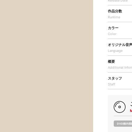
Release Date
作品分数
Runtime
カラー
Color
オリジナル音
Language
概要
Additional
Info
スタッフ
Staff
DVD館内視