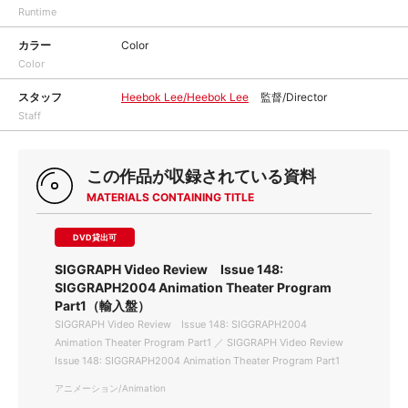
Runtime
カラー
Color
Color
スタッフ
Heebok Lee/Heebok Lee
監督/Director
Staff
この作品が収録されている資料
MATERIALS CONTAINING TITLE
DVD貸出可
SIGGRAPH Video Review Issue 148:
SIGGRAPH2004 Animation Theater Program
Part1（輸入盤）
SIGGRAPH Video Review Issue 148: SIGGRAPH2004
Animation Theater Program Part1 ／ SIGGRAPH Video Review
Issue 148: SIGGRAPH2004 Animation Theater Program Part1
アニメーション/Animation