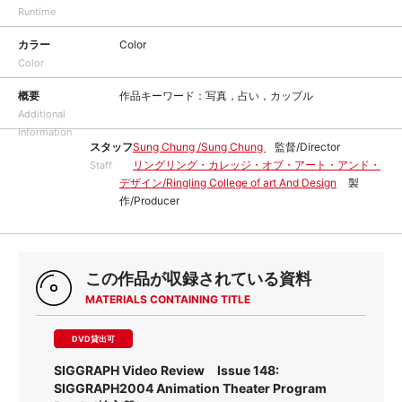
Runtime
カラー
Color
Color
概要
作品キーワード：写真，占い，カップル
Additional
Information
スタッフ
Sung Chung /Sung Chung
監督/Director
リングリング・カレッジ・オブ・アート・アンド・
Staff
デザイン/Ringling College of art And Design
製
作/Producer
この作品が収録されている資料
MATERIALS CONTAINING TITLE
DVD貸出可
SIGGRAPH Video Review Issue 148:
SIGGRAPH2004 Animation Theater Program