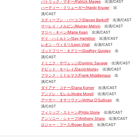
パトリック・マギー/Patrick Magee
出演/CAST
ハーディー・クリューガー/Hardy Kruger
出
演/CAST
スティーブン・バーコフ/Steven Berkoff
出演/CAST
マーレイ・メルビン/Murray Melvin
出演/CAST
マリー・キーン/Marie Kean
出演/CAST
ゲイ・ハミルトン/Gay Hamilton
出演/CAST
レオン・ヴィタリ/Leon Vitali
出演/CAST
ゴッドフリー・キグリー/Godfrey Quigley
出
演/CAST
ドミニク・サヴェッジ/Dominic Savage
出演/CAST
デビッド・モーレイ/David Morley
出演/CAST
フランク・ミドルマス/Frank Middlemass
出
演/CAST
ダイアナ・コナー/Diana Korner
出演/CAST
アンドレ・モレル/Andre Morell
出演/CAST
アーサー・オサリヴァン/Arthur O'Sullivan
出
演/CAST
フィリップ・ストーン/Philip Stone
出演/CAST
アンソニー・シャープ/Anthony Sharp
出演/CAST
ロジャー・ブース/Roger Booth
出演/CAST