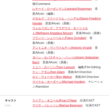
揮/Command
レナード・ローゼンマン/Leonard Rosenman
音
楽/Music（編曲）
ゲオルグ・フリードリヒ・ヘンデル/Georg Friedrich
Handel
音楽/Music（原曲）
ウォルフガング・アマデウス・モーツァル
ト/Wolfgang Amadeus Mozart
音楽/Music（原曲）
フランツ・シューベルト/Franz Schubert
音
楽/Music（原曲）
アントニオ・ヴィヴァルディ/Antonio Vivaldi
音
楽/Music（原曲）
ヨハン・セバスチャン・バッハ/Johann Sebastian
Bach
音楽/Music（原曲）
トニー・ローソン/Tony Lawson
編集/Film Editing
ケン・アダム/Ken Adam
美術/Art Direction
ロイ・ウォーカー/Roy Walker
美術/Art Direction
マイケル・ホーダーン/Michael Hordern
ナレーショ
ン/Narration
キャスト
ライアン・オニール/Ryan O'Neal
出演/CAST
マリサ・ベレンソン/Marisa Berenson
出演/CAST
Cast