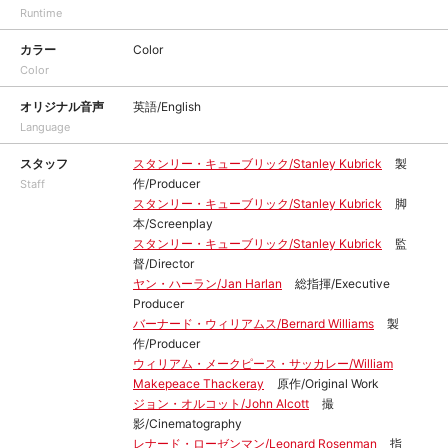
Runtime
カラー
Color
Color
オリジナル音声
英語/English
Language
スタッフ
スタンリー・キューブリック/Stanley Kubrick
製
作/Producer
Staff
スタンリー・キューブリック/Stanley Kubrick
脚
本/Screenplay
スタンリー・キューブリック/Stanley Kubrick
監
督/Director
ヤン・ハーラン/Jan Harlan
総指揮/Executive
Producer
バーナード・ウィリアムス/Bernard Williams
製
作/Producer
ウィリアム・メークピース・サッカレー/William
Makepeace Thackeray
原作/Original Work
ジョン・オルコット/John Alcott
撮
影/Cinematography
レナード・ローゼンマン/Leonard Rosenman
指