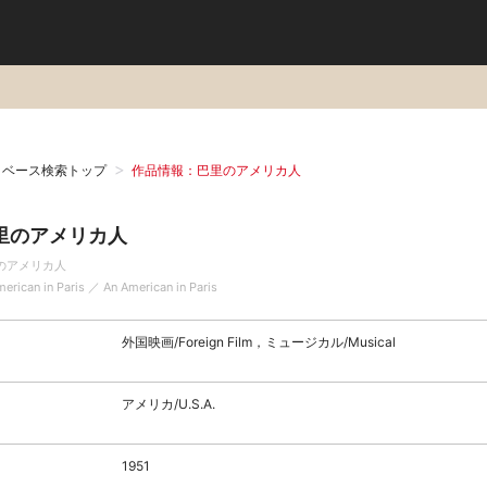
タベース検索トップ
作品情報：巴里のアメリカ人
里のアメリカ人
のアメリカ人
erican in Paris ／ An American in Paris
外国映画/Foreign Film，ミュージカル/Musical
アメリカ/U.S.A.
1951