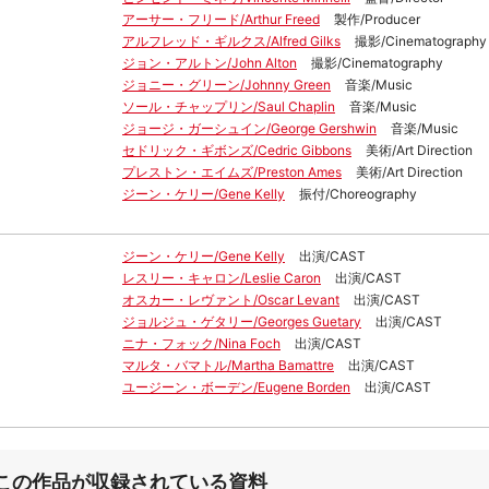
アーサー・フリード/Arthur Freed
製作/Producer
アルフレッド・ギルクス/Alfred Gilks
撮影/Cinematography
ジョン・アルトン/John Alton
撮影/Cinematography
ジョニー・グリーン/Johnny Green
音楽/Music
ソール・チャップリン/Saul Chaplin
音楽/Music
ジョージ・ガーシュイン/George Gershwin
音楽/Music
セドリック・ギボンズ/Cedric Gibbons
美術/Art Direction
プレストン・エイムズ/Preston Ames
美術/Art Direction
ジーン・ケリー/Gene Kelly
振付/Choreography
ジーン・ケリー/Gene Kelly
出演/CAST
レスリー・キャロン/Leslie Caron
出演/CAST
オスカー・レヴァント/Oscar Levant
出演/CAST
ジョルジュ・ゲタリー/Georges Guetary
出演/CAST
ニナ・フォック/Nina Foch
出演/CAST
マルタ・バマトル/Martha Bamattre
出演/CAST
ユージーン・ボーデン/Eugene Borden
出演/CAST
この作品が収録されている資料