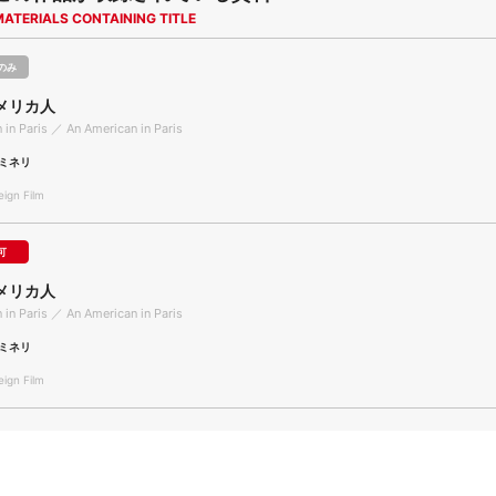
MATERIALS CONTAINING TITLE
のみ
メリカ人
 in Paris ／ An American in Paris
ミネリ
gn Film
可
メリカ人
 in Paris ／ An American in Paris
ミネリ
gn Film