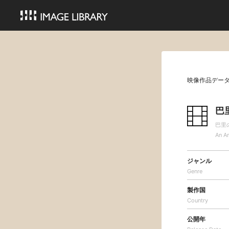
映像作品デー
巴
巴里
An Am
ジャンル
Genre
製作国
Country
公開年