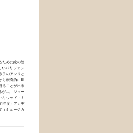
るために絵の勉
しいパリジェン
歌手のアンリと
から献身的に世
断ることが出来
が…。 ジョー
ハリウッド・ミ
951年度）アカデ
賞（ミュージカ