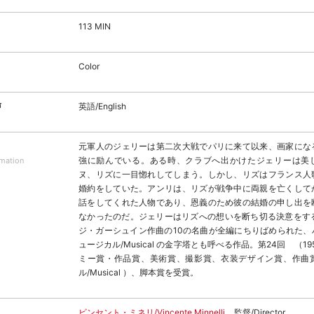
113 MIN
Color
声
英語/English
元軍人のジェリーは第二次大戦でパリに来て以来、画家にな
強に励んでいる。ある時、クラブへ出かけたジェリーは美
rmation
ヌ、リズに一目惚れしてしまう。しかし、リズはフランス人
婚約をしていた。アンリは、リズが戦争中に両親を亡くして
話をしてくれた人物であり、恩義のため彼の結婚の申し出を
なかったのだ。ジェリーはリズへの想いを断ち切る決意をする
ジ・ガーシュイン作曲の10の名曲が全編にちりばめられた、
ュージカル/Musical の金字塔とも呼べる作品。第24回 （1
ミー賞・作品賞、美術賞、撮影賞、衣装デザイン賞、作曲
ル/Musical ）、脚本賞を受賞。
ビンセント・ミネリ/Vincente Minnelli
監督/Director