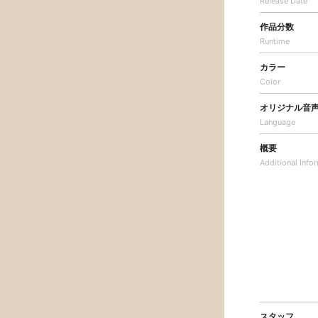
Release Date
作品分数
Runtime
カラー
Color
オリジナル音
Language
概要
Additional
Info
スタッフ