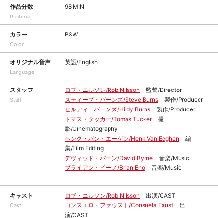
作品分数
98 MIN
Runtime
カラー
B&W
Color
オリジナル音声
英語/English
Language
スタッフ
ロブ・ニルソン/Rob Nilsson
監督/Director
スティーブ・バーンズ/Steve Burns
製作/Producer
Staff
ヒルディ・バーンズ/Hildy Burns
製作/Producer
トマス・タッカー/Tomas Tucker
撮
影/Cinematography
ヘンク・バン・エーゲン/Henk Van Eeghen
編
集/Film Editing
デヴィッド・バーン/David Byrne
音楽/Music
ブライアン・イーノ/Brian Eno
音楽/Music
キャスト
ロブ・ニルソン/Rob Nilsson
出演/CAST
コンスエロ・ファウスト/Consuela Faust
出
Cast
演/CAST