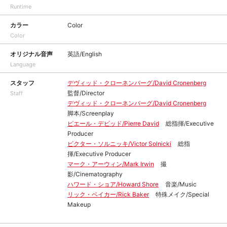
Runtime
カラー
Color
Color
オリジナル音声
英語/English
Language
スタッフ
デヴィッド・クローネンバーグ/David Cronenberg
監督/Director
Staff
デヴィッド・クローネンバーグ/David Cronenberg
脚本/Screenplay
ピエール・デビッド/Pierre David
総指揮/Executive
Producer
ビクター・ソルニッキ/Victor Solnicki
総指
揮/Executive Producer
マーク・アーウィン/Mark Irwin
撮
影/Cinematography
ハワード・ショア/Howard Shore
音楽/Music
リック・ベイカー/Rick Baker
特殊メイク/Special
Makeup