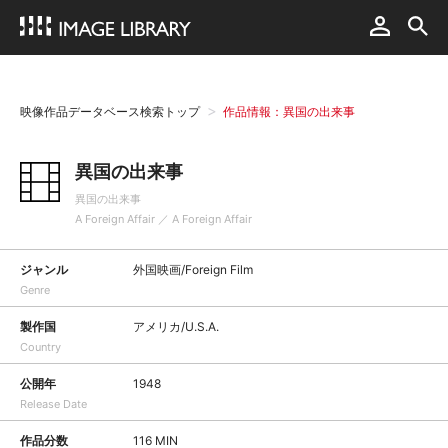
映像作品データベース検索トップ
作品情報：異国の出来事
異国の出来事
異国の出来事
A Foreign Affair ／ A Foreign Affair
ジャンル
外国映画/Foreign Film
Genre
製作国
アメリカ/U.S.A.
Country
公開年
1948
Release Date
作品分数
116 MIN