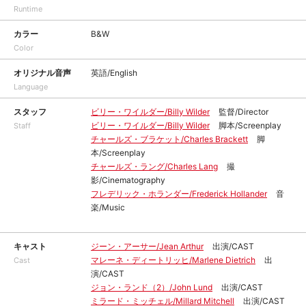
Runtime
カラー
B&W
Color
オリジナル音声
英語/English
Language
スタッフ
ビリー・ワイルダー/Billy Wilder
監督/Director
ビリー・ワイルダー/Billy Wilder
脚本/Screenplay
Staff
チャールズ・ブラケット/Charles Brackett
脚
本/Screenplay
チャールズ・ラング/Charles Lang
撮
影/Cinematography
フレデリック・ホランダー/Frederick Hollander
音
楽/Music
キャスト
ジーン・アーサー/Jean Arthur
出演/CAST
マレーネ・ディートリッヒ/Marlene Dietrich
出
Cast
演/CAST
ジョン・ランド（2）/John Lund
出演/CAST
ミラード・ミッチェル/Millard Mitchell
出演/CAST