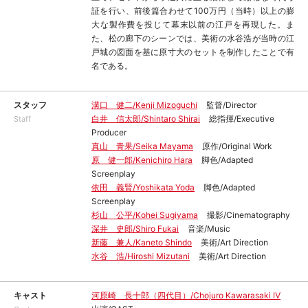
証を行い、前後篇合わせて100万円（当時）以上の膨
大な製作費を投じて幕末以前の江戸を再現した。ま
た、松の廊下のシーンでは、美術の水谷浩が当時の江
戸城の図面を基に原寸大のセットを制作したことで有
名である。
スタッフ
溝口 健二/Kenji Mizoguchi
監督/Director
白井 信太郎/Shintaro Shirai
総指揮/Executive
Staff
Producer
真山 青果/Seika Mayama
原作/Original Work
原 健一郎/Kenichiro Hara
脚色/Adapted
Screenplay
依田 義賢/Yoshikata Yoda
脚色/Adapted
Screenplay
杉山 公平/Kohei Sugiyama
撮影/Cinematography
深井 史郎/Shiro Fukai
音楽/Music
新藤 兼人/Kaneto Shindo
美術/Art Direction
水谷 浩/Hiroshi Mizutani
美術/Art Direction
キャスト
河原崎 長十郎（四代目）/Chojuro Kawarasaki Ⅳ