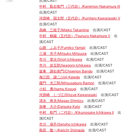
出演/CAST
Cast
中村 翫右衛門（三代目）/Kanemon Nakamura Ⅲ
出演/CAST
河原崎 国太郎（五代目）/Kunitaro Kawarasaki Ⅴ
出演/CAST
高峰 三枝子/Mieko Takamine
出演/CAST
中村 鶴蔵（五代目）/Tsuruzo Nakamura Ⅴ
出
演/CAST
山路 ふみ子/Fumiko Yamaji
出演/CAST
三浦 充子/Mitsuko Mitsuura
出演/CAST
市川 章次/Shoji Ichikawa
出演/CAST
市川 岩五郎/Iwagoro Ichikawa
出演/CAST
坂東 調右衛門/Choemon Bando
出演/CAST
海江田 譲二/Joji Kaieda
出演/CAST
羅門 光三郎/Mitsusaburo Ramon
出演/CAST
小杉 勇/Isamu Kosugi
出演/CAST
河原崎 しづ江/Shizue Kawarasaki
出演/CAST
清水 将夫/Masao Shimizu
出演/CAST
加東 大介/Daisuke Kato
出演/CAST
中村 歌門（二代目）/Kikunosuke Ichikawa Ⅱ
出
演/CAST
市川 扇升/Sensho Ichikawa
出演/CAST
島田 敬一/Keiichi Shimada
出演/CAST