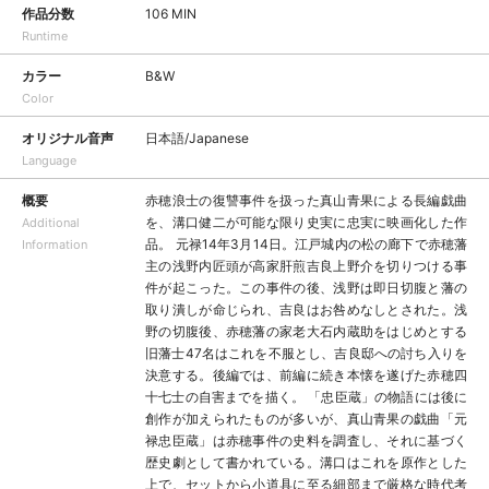
作品分数
106 MIN
Runtime
カラー
B&W
Color
オリジナル音声
日本語/Japanese
Language
概要
赤穂浪士の復讐事件を扱った真山青果による長編戯曲
を、溝口健二が可能な限り史実に忠実に映画化した作
Additional
品。 元禄14年3月14日。江戸城内の松の廊下で赤穂藩
Information
主の浅野内匠頭が高家肝煎吉良上野介を切りつける事
件が起こった。この事件の後、浅野は即日切腹と藩の
取り潰しが命じられ、吉良はお咎めなしとされた。浅
野の切腹後、赤穂藩の家老大石内蔵助をはじめとする
旧藩士47名はこれを不服とし、吉良邸への討ち入りを
決意する。後編では、前編に続き本懐を遂げた赤穂四
十七士の自害までを描く。 「忠臣蔵」の物語には後に
創作が加えられたものが多いが、真山青果の戯曲「元
禄忠臣蔵」は赤穂事件の史料を調査し、それに基づく
歴史劇として書かれている。溝口はこれを原作とした
上で、セットから小道具に至る細部まで厳格な時代考