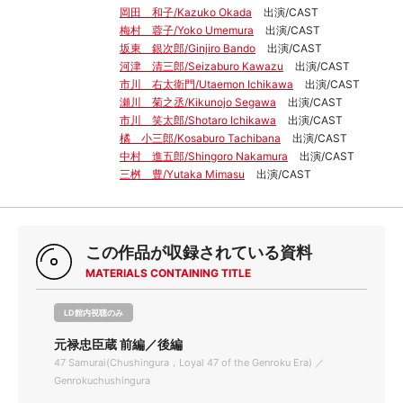
岡田 和子/Kazuko Okada
出演/CAST
梅村 蓉子/Yoko Umemura
出演/CAST
坂東 銀次郎/Ginjiro Bando
出演/CAST
河津 清三郎/Seizaburo Kawazu
出演/CAST
市川 右太衛門/Utaemon Ichikawa
出演/CAST
瀬川 菊之丞/Kikunojo Segawa
出演/CAST
市川 笑太郎/Shotaro Ichikawa
出演/CAST
橘 小三郎/Kosaburo Tachibana
出演/CAST
中村 進五郎/Shingoro Nakamura
出演/CAST
三桝 豊/Yutaka Mimasu
出演/CAST
この作品が収録されている資料
MATERIALS CONTAINING TITLE
LD館内視聴のみ
元禄忠臣蔵 前編／後編
47 Samurai(Chushingura，Loyal 47 of the Genroku Era) ／
Genrokuchushingura