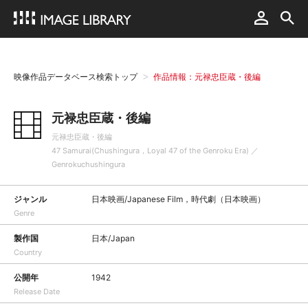
映像作品データベース検索トップ
作品情報：元禄忠臣蔵・後編
元禄忠臣蔵・後編
元禄忠臣蔵・後編
47 Samurai(Chushingura，Loyal 47 of the Genroku Era) ／
Genrokuchushingura
ジャンル
日本映画/Japanese Film，時代劇（日本映画）
Genre
製作国
日本/Japan
Country
公開年
1942
Release Date