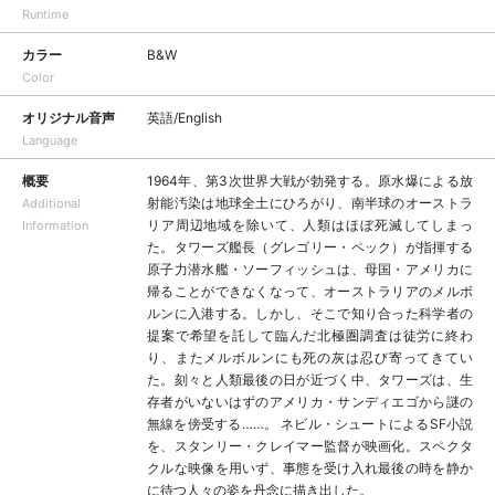
Runtime
カラー
B&W
Color
オリジナル音声
英語/English
Language
概要
1964年、第3次世界大戦が勃発する。原水爆による放
射能汚染は地球全土にひろがり、南半球のオーストラ
Additional
リア周辺地域を除いて、人類はほぼ死滅してしまっ
Information
た。タワーズ艦長（グレゴリー・ペック）が指揮する
原子力潜水艦・ソーフィッシュは、母国・アメリカに
帰ることができなくなって、オーストラリアのメルボ
ルンに入港する。しかし、そこで知り合った科学者の
提案で希望を託して臨んだ北極圏調査は徒労に終わ
り、またメルボルンにも死の灰は忍び寄ってきてい
た。刻々と人類最後の日が近づく中、タワーズは、生
存者がいないはずのアメリカ・サンディエゴから謎の
無線を傍受する……。 ネビル・シュートによるSF小説
を、スタンリー・クレイマー監督が映画化。スペクタ
クルな映像を用いず、事態を受け入れ最後の時を静か
に待つ人々の姿を丹念に描き出した。