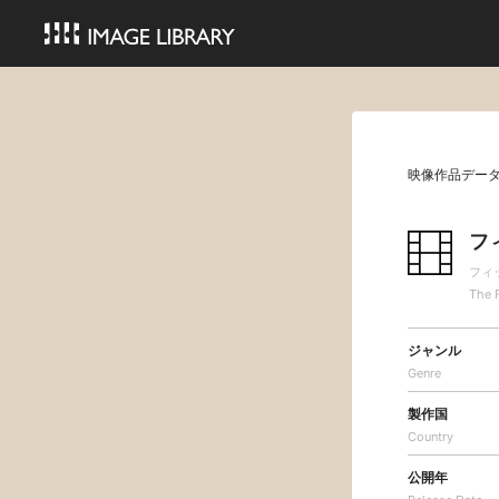
映像作品デー
フ
フィ
The 
ジャンル
Genre
製作国
Country
公開年