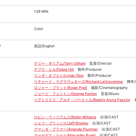
138 MIN
Color
声
英語/English
テリー・ギリアム/Terry Gilliam
監督/Director
デブラ・ヒル/Debra Hill
製作/Producer
リンダ・オブスト/Lynda Obst
製作/Producer
リチャード・ラグラヴェネーズ/Richard LaGravenese
脚本/S
ロジャー・プラット/Roger Pratt
撮影/Cinematography
ジョージ・フェントン/George Fenton
音楽/Music
ベアトリクス・アルナ・パーストル/Beatrix Aruna Pasztor
ロビン・ウィリアムズ/Robin Williams
出演/CAST
ジェフ・ブリッジス/Jeff Bridges
出演/CAST
アマンダ・プラマー/Amanda Plummer
出演/CAST
マーセデス・ルール/Mercedes Ruehl
出演/CAST