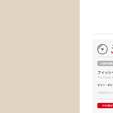
LD館内視聴
フィッシ
The Fisher 
テリー・ギリ
外国映画/Forei
DVD貸出