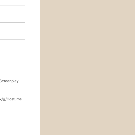
creenplay
衣装/Costume