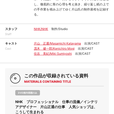
し、徹底的に客の心理を考え抜き、繰り返し紙の上で
の手作業を積み上げてゆく片山氏の制作過程を記録す
る。
スタッフ
NHK/NHK
制作/Studio
Staff
キャスト
片山 正通/Masamichi Katayama
出演/CAST
茂木 健一郎/Kenichiro Mogi
出演/CAST
Cast
住吉 美紀/Miki Sumiyoshi
出演/CAST
この作品が収録されている資料
MATERIALS CONTAINING TITLE
DVD館内視聴のみ
NHK プロフェッショナル 仕事の流儀／インテリ
アデザイナー 片山正通の仕事 人気ショップは、
こうして生まれる