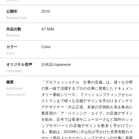
Country
公開年
2010
Release Date
作品分数
47 MIN
Runtime
カラー
Color
Color
オリジナル音声
日本語/Japanese
Language
概要
「プロフェッショナル 仕事の流儀」は、様々な分野
の第一線で活躍するプロの仕事に密着したドキュメン
Additional
タリー番組シリーズ。 ファッションブティックからレ
Information
ストランまで様々な店舗デザインを手がけるインテリ
アデザイナー・片山正道。若者の圧倒的人気を集めた
裏原宿の「ア・ベイシング・エイプ」の店舗デザイン
を始め、近年では香港やニューヨークなど国外のショ
ップやデパートの店舗デザインを数多く手がけてい
る。番組は、2009年に片山氏が手がけた世界有数のス
ポーツ用品メーカーのショップデザインの仕事に密着