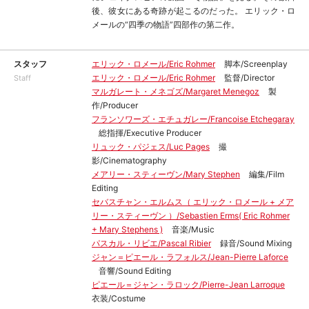
後、彼女にある奇跡が起こるのだった。 エリック・ロ
メールの“四季の物語”四部作の第二作。
スタッフ
エリック・ロメール/Eric Rohmer
脚本/Screenplay
エリック・ロメール/Eric Rohmer
監督/Director
Staff
マルガレート・メネゴズ/Margaret Menegoz
製
作/Producer
フランソワーズ・エチュガレー/Francoise Etchegaray
総指揮/Executive Producer
リュック・パジェス/Luc Pages
撮
影/Cinematography
メアリー・スティーヴン/Mary Stephen
編集/Film
Editing
セバスチャン・エルムス（ エリック・ロメール + メア
リー・スティーヴン ）/Sebastien Erms( Eric Rohmer
+ Mary Stephens )
音楽/Music
パスカル・リビエ/Pascal Ribier
録音/Sound Mixing
ジャン＝ピエール・ラフォルス/Jean-Pierre Laforce
音響/Sound Editing
ピエール＝ジャン・ラロック/Pierre-Jean Larroque
衣装/Costume