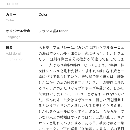
Runtime
カラー
Color
Color
オリジナル音声
フランス語/French
Language
概要
ある夏、フェリシーはバカンスに訪れたブルターニュ
の海辺でシャルルと出会い、恋に落ちた。しかしフェ
Additional
リシーは別れ際に自分の住所を間違って伝えてしま
Information
い、二人はその後離れ離れになってしまう。5年後、彼
女はシャルルと別れた後に生まれた4歳になる娘と一
緒にパリで暮らしていた。美容院で働く彼女は、離婚
したばかりの店の経営者マクサンスと、図書館に務め
るロイックのふたりからプロポーズを受ける。しかし
彼女はいまだにシャルルのことが忘れられないでい
た。悩んだ末、彼女はヌヴェールに新しい店を開業す
るというマクサンスと新しい人生を歩もうと考える。
しかしヌヴェールにやってきた彼女は、心から愛して
いない人との結婚はすべきではないと思い直し、マク
サンスと別れてパリに戻る。ある日、彼女は娘と一緒
にシェイクスピアの戯曲『冬物語』を見る。その数日