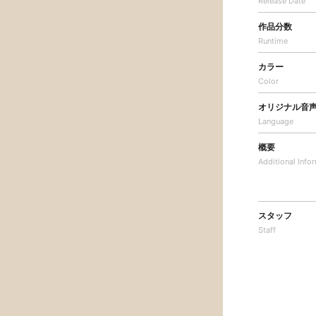
Release Date
作品分数
Runtime
カラー
Color
オリジナル音
Language
概要
Additional
Info
スタッフ
Staff