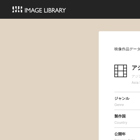
映像作品デー
アジ
アジア
Asia 
ジャンル
Genre
製作国
Country
公開年