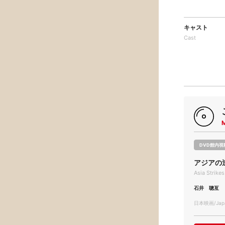
キャスト
Cast
DVD館内視
アジアの逆襲
Asia Strike
石井 聰亙
日本映画/Japa