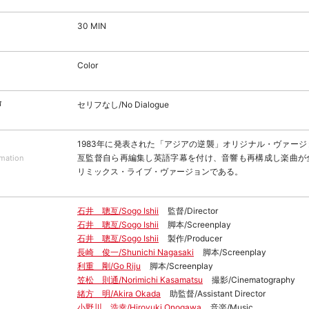
30 MIN
Color
声
セリフなし/No Dialogue
1983年に発表された「アジアの逆襲」オリジナル・ヴァー
亙監督自ら再編集し英語字幕を付け、音響も再構成し楽曲が
rmation
リミックス・ライブ・ヴァージョンである。
石井 聰亙/Sogo Ishii
監督/Director
石井 聰亙/Sogo Ishii
脚本/Screenplay
石井 聰亙/Sogo Ishii
製作/Producer
長崎 俊一/Shunichi Nagasaki
脚本/Screenplay
利重 剛/Go Riju
脚本/Screenplay
笠松 則通/Norimichi Kasamatsu
撮影/Cinematography
緒方 明/Akira Okada
助監督/Assistant Director
小野川 浩幸/Hiroyuki Onogawa
音楽/Music