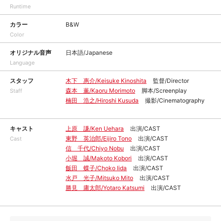
Runtime
カラー
B&W
Color
オリジナル音声
日本語/Japanese
Language
スタッフ
木下 惠介/Keisuke Kinoshita
監督/Director
森本 薫/Kaoru Morimoto
脚本/Screenplay
Staff
楠田 浩之/Hiroshi Kusuda
撮影/Cinematography
キャスト
上原 謙/Ken Uehara
出演/CAST
東野 英治郎/Eijiro Tono
出演/CAST
Cast
信 千代/Chiyo Nobu
出演/CAST
小堀 誠/Makoto Kobori
出演/CAST
飯田 蝶子/Choko Iida
出演/CAST
水戸 光子/Mitsuko Mito
出演/CAST
勝見 庸太郎/Yotaro Katsumi
出演/CAST