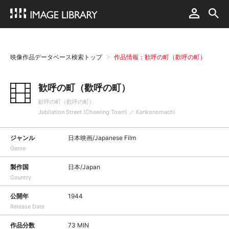
映像作品データベース検索トップ
作品情報：歓呼の町（歡呼の町）
歓呼の町（歡呼の町）
歓呼の町（歡呼の町）
Jubilation Street (Cheering Town) ／ Kankonomachi
ジャンル
日本映画/Japanese Film
Genre
製作国
日本/Japan
Country
公開年
1944
Release Date
作品分数
73 MIN