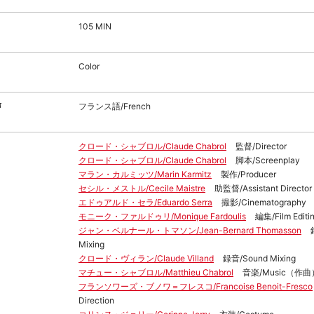
105 MIN
Color
声
フランス語/French
クロード・シャブロル/Claude Chabrol
監督/Director
クロード・シャブロル/Claude Chabrol
脚本/Screenplay
マラン・カルミッツ/Marin Karmitz
製作/Producer
セシル・メストル/Cecile Maistre
助監督/Assistant Director
エドゥアルド・セラ/Eduardo Serra
撮影/Cinematography
モニーク・ファルドゥリ/Monique Fardoulis
編集/Film Editi
ジャン・ベルナール・トマソン/Jean-Bernard Thomasson
Mixing
クロード・ヴィラン/Claude Villand
録音/Sound Mixing
マチュー・シャブロル/Matthieu Chabrol
音楽/Music（作曲
フランソワーズ・ブノワ＝フレスコ/Francoise Benoit-Fresco
Direction