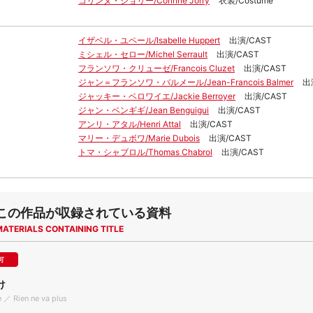
コリンヌ・ジョリー/Corinne Jorry
衣装/Costume
イザベル・ユペール/Isabelle Huppert
出演/CAST
ミシェル・セロー/Michel Serrault
出演/CAST
フランソワ・クリューゼ/Francois Cluzet
出演/CAST
ジャン＝フランソワ・バルメール/Jean-Francois Balmer
出
ジャッキー・ベロワイエ/Jackie Berroyer
出演/CAST
ジャン・ベンギギ/Jean Benguigui
出演/CAST
アンリ・アタル/Henri Attal
出演/CAST
マリー・デュボワ/Marie Dubois
出演/CAST
トマ・シャブロル/Thomas Chabrol
出演/CAST
この作品が収録されている資料
MATERIALS CONTAINING TITLE
可
け
 ／ Rien ne va plus