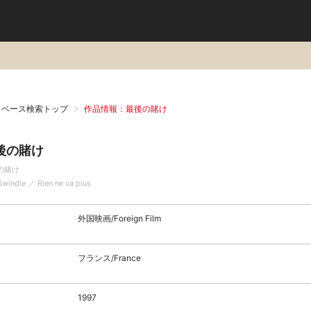
タベース検索トップ
作品情報：最後の賭け
後の賭け
の賭け
Swindle ／ Rien ne va plus
外国映画/Foreign Film
フランス/France
1997