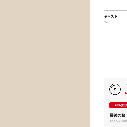
キャスト
Cast
DVD貸出
最後の賭
The Swindle