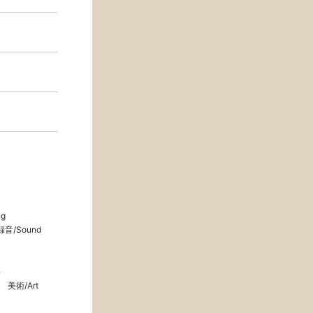
ng
録音/Sound
）
美術/Art