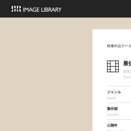
映像作品デー
最
最後
The 
ジャンル
Genre
製作国
Country
公開年