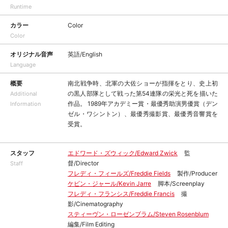
Runtime
カラー
Color
Color
オリジナル音声
英語/English
Language
概要
南北戦争時、北軍の大佐ショーが指揮をとり、史上初
の黒人部隊として戦った第54連隊の栄光と死を描いた
Additional
作品。 1989年アカデミー賞・最優秀助演男優賞（デン
Information
ゼル・ワシントン）、最優秀撮影賞、最優秀音響賞を
受賞。
スタッフ
エドワード・ズウィック/Edward Zwick
監
督/Director
Staff
フレディ・フィールズ/Freddie Fields
製作/Producer
ケビン・ジャール/Kevin Jarre
脚本/Screenplay
フレディ・フランシス/Freddie Francis
撮
影/Cinematography
スティーヴン・ローゼンブラム/Steven Rosenblum
編集/Film Editing