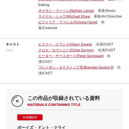
Editing
ネイサン・ラーソン/Nathan Larson
音楽/Music
マイケル・ショウ/Michael Shaw
美術/Art Direction
ビクトリア・ファレル/Victoria Farrell
衣
装/Costume
キャスト
ヒラリー・スワンク/Hilary Swank
出演/CAST
クロエ・セヴィニー/Chloe Sevigny
出演/CAST
Cast
ピーター・サースガード/Peter Sarsgaard
出
演/CAST
ブレンダン・セクストン三世/Brendan Sexton III
出
演/CAST
この作品が収録されている資料
MATERIALS CONTAINING TITLE
DVD貸出可
ボーイズ・ドント・クライ