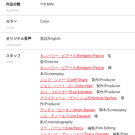
作品分数
119 MIN
Runtime
カラー
Color
Color
オリジナル音声
英語/English
Language
スタッフ
キンバリー・ピアース/Kimberly Peirce
監
督/Director
Staff
キンバリー・ピアース/Kimberly Peirce
脚
本/Screenplay
ジェフ・シャープ/Jeff Sharp
製作/Producer
ジョン・ハート（2）/John Hart
製作/Producer
エバ・コロドナー/Eva Kolodner
製作/Producer
クリスティーン・ヴァッショ/Christine Vachon
製
作/Producer
アンディ・ビーネン/Andy Bienen
脚本/Screenplay
ジム・テノールド/Jim Denault
撮
影/Cinematography
リー・パーシー/Lee Percy
編集/Film Editing
トレイシー・グレンジャー/Tracy Granger
編集/Film