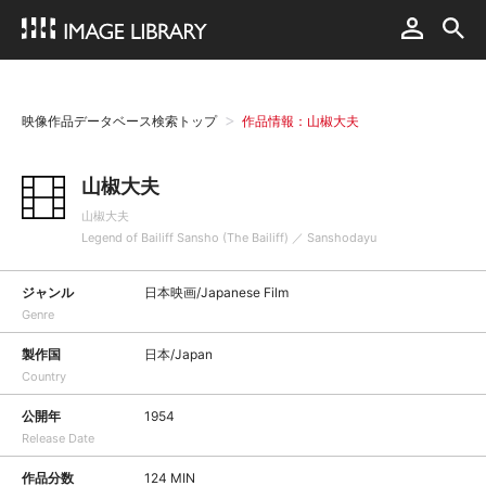
映像作品データベース検索トップ
作品情報：山椒大夫
山椒大夫
山椒大夫
Legend of Bailiff Sansho (The Bailiff) ／ Sanshodayu
ジャンル
日本映画/Japanese Film
Genre
製作国
日本/Japan
Country
公開年
1954
Release Date
作品分数
124 MIN