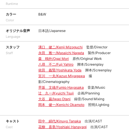
Runtime
カラー
B&W
Color
オリジナル音声
日本語/Japanese
Language
スタッフ
溝口 健二/Kenji Mizoguchi
監督/Director
永田 雅一/Masaichi Nagata
製作/Producer
Staff
森 鴎外/Ogai Mori
原作/Original Work
八尋 不二/Fuji Yahiro
脚本/Screenplay
依田 義賢/Yoshikata Yoda
脚本/Screenplay
宮川 一夫/Kazuo Miyagawa
撮
影/Cinematography
早坂 文雄/Fumio Hayasaka
音楽/Music
辻 久一/Kyuichi Tsuji
企画/Planning
大谷 巌/Iwao Otani
録音/Sound Mixing
岡本 健一/Kenichi Okamoto
照明/Lighting
キャスト
田中 絹代/Kinuyo Tanaka
出演/CAST
花柳 喜章/Yoshiaki Hanayagi
出演/CAST
Cast