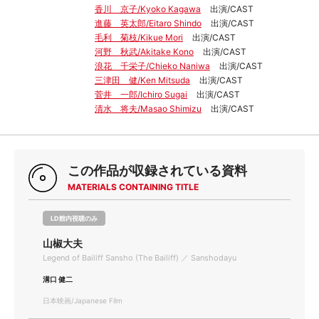
香川 京子/Kyoko Kagawa
出演/CAST
進藤 英太郎/Eitaro Shindo
出演/CAST
毛利 菊枝/Kikue Mori
出演/CAST
河野 秋武/Akitake Kono
出演/CAST
浪花 千栄子/Chieko Naniwa
出演/CAST
三津田 健/Ken Mitsuda
出演/CAST
菅井 一郎/Ichiro Sugai
出演/CAST
清水 将夫/Masao Shimizu
出演/CAST
この作品が収録されている資料
MATERIALS CONTAINING TITLE
LD館内視聴のみ
山椒大夫
Legend of Bailiff Sansho (The Bailiff) ／ Sanshodayu
溝口 健二
日本映画/Japanese Film