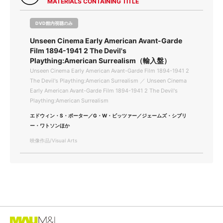
MATERIALS CONTAINING TITLE
DVD館内視聴のみ
Unseen Cinema Early American Avant-Garde
Film 1894-1941 2 The Devil's
Plaything:American Surrealism（輸入盤）
Unseen Cinema Early American Avant-Garde Film 1894-1941 2
The Devil's Plaything:American Surrealism ／ Unseen Cinema
Early American Avant-Garde Film 1894-1941 2 The Devil's
Plaything:American Surrealism
エドウィン・S・ポーター／G・W・ビッツァー／ジェームズ・シブリ
ー・ワトソンほか
映像作品/Visual Arts