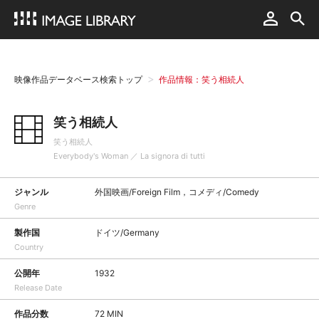
映像作品データベース検索トップ
作品情報：笑う相続人
笑う相続人
笑う相続人
Everybody's Woman ／ La signora di tutti
ジャンル
外国映画/Foreign Film，コメディ/Comedy
Genre
製作国
ドイツ/Germany
Country
公開年
1932
Release Date
作品分数
72 MIN