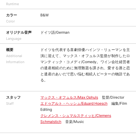
Runtime
カラー
B&W
Color
オリジナル音声
ドイツ語/German
Language
概要
ドイツを代表する喜劇俳優ハインツ・リューマンを主
演に迎えて、マックス・オフュルス監督が制作したロ
Additional
マンティック・コメディ/Comedy。ワイン会社経営者
Information
の遺産相続のために無理難題を課され、愛する酒と恋
と遺産のあいだで思い悩む相続人ピーターの物語であ
る。
スタッフ
マックス・オフュルス/Max Ophuls
監督/Director
エドゥアルト・ヘッシュ/Eduard Hoesch
編集/Film
Staff
Editing
クレメンス・シュマルスティッヒ/Clemens
Schmalstich
音楽/Music