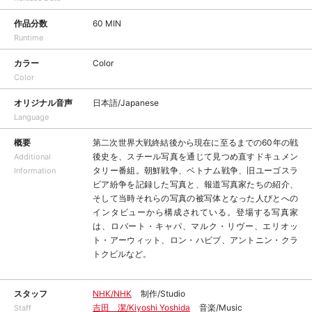
作品分数
60 MIN
Runtime
カラー
Color
Color
オリジナル音声
日本語/Japanese
Language
概要
第二次世界大戦終結後から現在に至るまでの60年の戦
後史を、スチール写真を通じて見つめ直すドキュメン
Additional
タリー番組。朝鮮戦争、ベトナム戦争、旧ユーゴスラ
Information
ビア紛争を記録した写真と、報道写真家たちの紹介、
そして当時それらの写真の被写体となった人びとへの
インタビューから構成されている。登場する写真家
は、ロバート・キャパ、マルク・リヴー、エリオッ
ト・アーウィット、ロン・ハビブ、アントニン・クラ
トクビルなど。
スタッフ
NHK/NHK
制作/Studio
吉田 潔/Kiyoshi Yoshida
音楽/Music
Staff